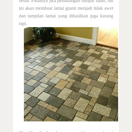
benar
. Pasalnya jika pemasangan sampai salah, hal
Pinggul Granit (Bullnose)
ini akan membuat lantai granit menjadi tidak awet
dan tampilan lantai yang dihasilkan juga kurang
Perawatan
rapi.
Cara Membersihkan
Cara Memoles
Aplikasi
Tipe Batu Granit
Memilih Lantai Granit
Granit Teras
Contact Us