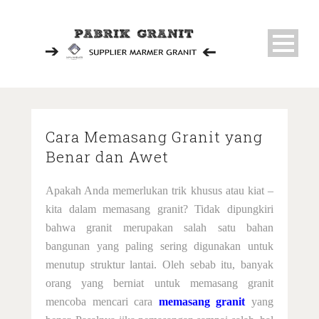
Home
Cara Memasang Granit yang
Benar dan Awet
About Us
Pabrik Granit
Apakah Anda memerlukan trik khusus atau kiat –
kita dalam memasang granit? Tidak dipungkiri
Cara Memasang Granit
bahwa granit merupakan salah satu bahan
bangunan yang paling sering digunakan untuk
Memotong Granit
menutup struktur lantai. Oleh sebab itu, banyak
orang yang berniat untuk memasang granit
Pisau Potong Granit
mencoba mencari
cara
memasang granit
yang