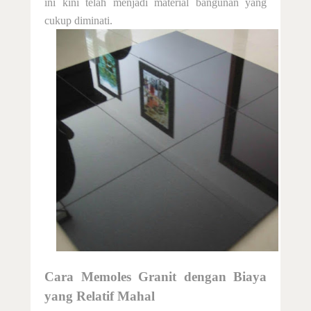
ini kini telah menjadi material bangunan yang
Pinggul Granit (Bullnose)
cukup diminati.
Perawatan
Cara Membersihkan
Cara Memoles
Aplikasi
Tipe Batu Granit
Memilih Lantai Granit
Granit Teras
Cara Memoles Granit
dengan Biaya
Contact Us
yang
Relatif Mahal