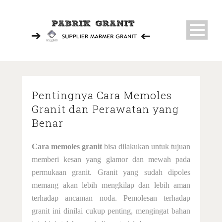
Home
Pentingnya Cara Memoles
Granit dan Perawatan yang
About Us
Benar
Pabrik Granit
C
a
r
a memoles granit
bisa dilakukan untuk tujuan
Cara Memasang Granit
memberi kesan yang glamor dan mewah pada
permukaan granit. Granit yang sudah dipoles
Memotong Granit
memang akan lebih mengkilap dan lebih aman
terhadap ancaman noda. Pemolesan terhadap
Pisau Potong Granit
granit ini dinilai cukup penting, mengingat bahan